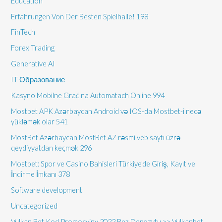
Education
Erfahrungen Von Der Besten Spielhalle! 198
FinTech
Forex Trading
Generative AI
IT Образование
Kasyno Mobilne Grać na Automatach Online 994
Mostbet APK Azərbaycan Android və IOS-da Mostbet-i necə
yükləmək olar 541
MostBet Azərbaycan MostBet AZ rəsmi veb saytı üzrə
qeydiyyatdan keçmək 296
Mostbet: Spor ve Casino Bahisleri Türkiye'de Giriş, Kayıt ve
İndirme İmkanı 378
Software development
Uncategorized
Vulkan Bet Kod Promocyjny 2022 Bez Depozytu >> Vulkanbet