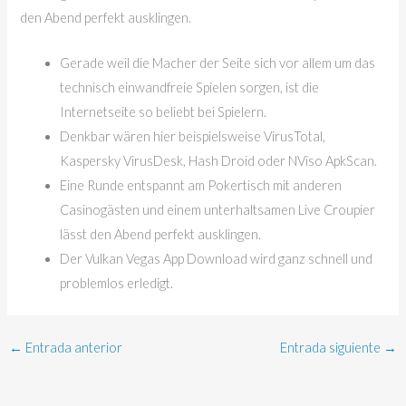
den Abend perfekt ausklingen.
Gerade weil die Macher der Seite sich vor allem um das
technisch einwandfreie Spielen sorgen, ist die
Internetseite so beliebt bei Spielern.
Denkbar wären hier beispielsweise VirusTotal,
Kaspersky VirusDesk, Hash Droid oder NViso ApkScan.
Eine Runde entspannt am Pokertisch mit anderen
Casinogästen und einem unterhaltsamen Live Croupier
lässt den Abend perfekt ausklingen.
Der Vulkan Vegas App Download wird ganz schnell und
problemlos erledigt.
←
Entrada anterior
Entrada siguiente
→