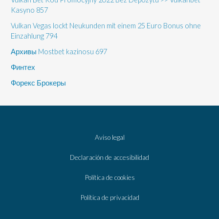
Kasyno 857
Vulkan Vegas lockt Neukunden mit einem 25 Euro Bonus ohne
Einzahlung 794
Архивы Mostbet kazinosu 697
Финтех
Форекс Брокеры
Aviso legal
Declaración de accesibilidad
Política de cookies
Política de privacidad