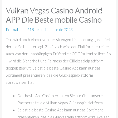
Ir
Vulkan Vegas Casino Android
al
APP Die Beste mobile Casino
contenido
Por
natasha
/
18 de septiembre de 2023
Das wird noch einmal von der strengen Lizenzierung garantiert,
der die Seite unterliegt. Zusätzlich wird der Plattformbetreiber
auch von der unabhängigen Prüfstelle eCOGRA kontrolliert. So
– wird die Sicherheit und Fairness der Glücksspielplattform
doppelt geprüft. Selbst die beste Casino App kann nur das
Sortiment präsentieren, das die Glücksspielplattform
vorzuweisen hat.
Das beste App Casino erhalten Sie nur über unsere
Partnerseite, die Vulkan Vegas Glücksspielplattform.
Selbst die beste Casino App kann nur das Sortiment
präsentieren, das die Glücksspielplattform vorzuweisen