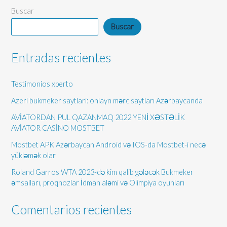
Buscar
Buscar
Entradas recientes
Testimonios xperto
Azeri bukmeker saytlari: onlayn mərc saytları Azərbaycanda
AVİATORDAN PUL QAZANMAQ 2022 YENİ XƏSTƏLİK
AVİATOR CASİNO MOSTBET
Mostbet APK Azərbaycan Android və IOS-da Mostbet-i necə
yükləmək olar
Roland Garros WTA 2023-də kim qalib gələcək Bukmeker
əmsalları, proqnozlar İdman aləmi və Olimpiya oyunları
Comentarios recientes