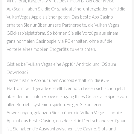
VirusTotal, Kaspersky VirusDesk, Hash Droid oder NViso
ApkScan. Haben Sie die Originaldatei heruntergeladen, wird die
VulkanVegas App als sicher gelten. Das beste App Casino
erhalten Sie nur über unsere Partnerseite, die Vulkan Vegas
Glücksspielplattform. So können Sie alle Vorzüge aus einem
ganz normalen Casinospiel via PC erhalten, ohne auf die
Vorteile eines mobilen Endgeräts zu verzichten.
Gibt es bei Vulkan Vegas eine App für Android und iOS zum
Download?
Derzeit ist die App nur über Android erhältlich, die iOS-
Plattform wird gerade erstellt. Dennoch lassen sich schon jetzt
über den normalen Browserzugang Ihres Geräts alle Spiele von
allen Betriebssystemen spielen. Folgen Sie unseren
Anweisungen, gelangen Sie so über die Vulkan Vegas – mobile
App auf das beste Casino, das derzeit in Deutschland verfügbar
ist. Sie haben die Auswahl zwischen Live Casino, Slots und