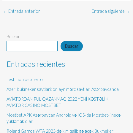
←
Entrada anterior
Entrada siguiente
→
Buscar
Buscar
Entradas recientes
Testimonios xperto
Azeri bukmeker saytlari: onlayn mərc saytları Azərbaycanda
AVİATORDAN PUL QAZANMAQ 2022 YENİ XƏSTƏLİK
AVİATOR CASİNO MOSTBET
Mostbet APK Azərbaycan Android və IOS-da Mostbet-i necə
yükləmək olar
Roland Garros WTA 2023-də kim qalib gələcək Bukmeker