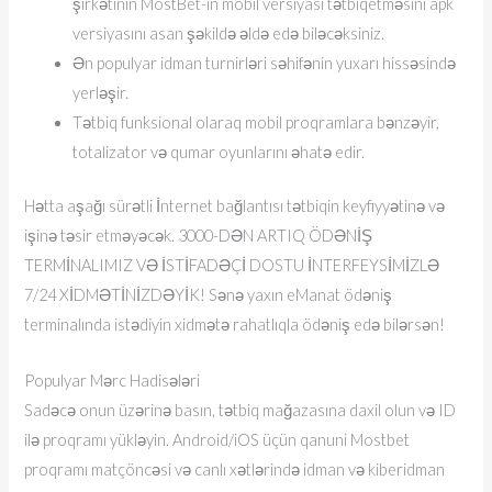
şirkətinin MostBet-in mobil versiyası tətbiqetməsini apk
versiyasını asan şəkildə əldə edə biləcəksiniz.
Ən populyar idman turnirləri səhifənin yuxarı hissəsində
yerləşir.
Tətbiq funksional olaraq mobil proqramlara bənzəyir,
totalizator və qumar oyunlarını əhatə edir.
Hətta aşağı sürətli İnternet bağlantısı tətbiqin keyfiyyətinə və
işinə təsir etməyəcək. 3000-DƏN ARTIQ ÖDƏNİŞ
TERMİNALIMIZ VƏ İSTİFADƏÇİ DOSTU İNTERFEYSİMİZLƏ
7/24 XİDMƏTİNİZDƏYİK! Sənə yaxın eManat ödəniş
terminalında istədiyin xidmətə rahatlıqla ödəniş edə bilərsən!
Populyar Mərc Hadisələri
Sadəcə onun üzərinə basın, tətbiq mağazasına daxil olun və ID
ilə proqramı yükləyin. Android/iOS üçün qanuni Mostbet
proqramı matçöncəsi və canlı xətlərində idman və kiberidman