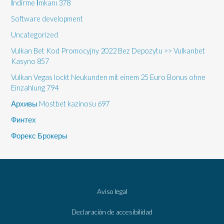
İndirme İmkanı 378
Software development
Uncategorized
Vulkan Bet Kod Promocyjny 2022 Bez Depozytu >> Vulkanbet
Kasyno 857
Vulkan Vegas lockt Neukunden mit einem 25 Euro Bonus ohne
Einzahlung 794
Архивы Mostbet kazinosu 697
Финтех
Форекс Брокеры
Aviso legal
Declaración de accesibilidad