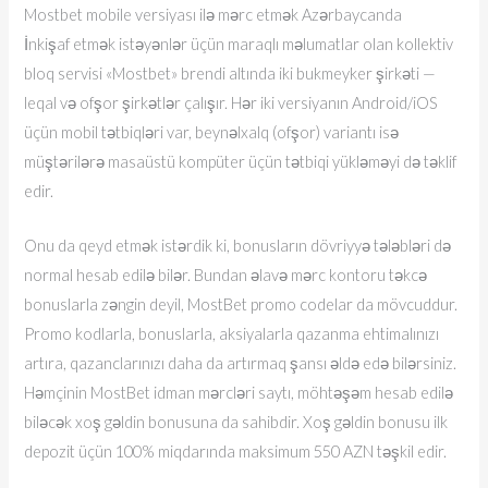
Mostbet mobile versiyası ilə mərc etmək Azərbaycanda
İnkişaf etmək istəyənlər üçün maraqlı məlumatlar olan kollektiv
bloq servisi «Mostbet» brendi altında iki bukmeyker şirkəti —
leqal və ofşor şirkətlər çalışır. Hər iki versiyanın Android/iOS
üçün mobil tətbiqləri var, beynəlxalq (ofşor) variantı isə
müştərilərə masaüstü kompüter üçün tətbiqi yükləməyi də təklif
edir.
Onu da qeyd etmək istərdik ki, bonusların dövriyyə tələbləri də
normal hesab edilə bilər. Bundan əlavə mərc kontoru təkcə
bonuslarla zəngin deyil, MostBet promo codelar da mövcuddur.
Promo kodlarla, bonuslarla, aksiyalarla qazanma ehtimalınızı
artıra, qazanclarınızı daha da artırmaq şansı əldə edə bilərsiniz.
Həmçinin MostBet idman mərcləri saytı, möhtəşəm hesab edilə
biləcək xoş gəldin bonusuna da sahibdir. Xoş gəldin bonusu ilk
depozit üçün 100% miqdarında maksimum 550 AZN təşkil edir.