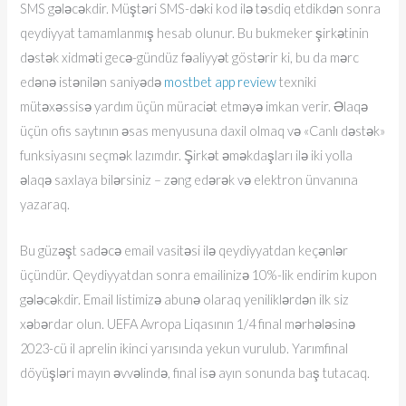
SMS gələcəkdir. Müştəri SMS-dəki kod ilə təsdiq etdikdən sonra
qeydiyyat tamamlanmış hesab olunur. Bu bukmeker şirkətinin
dəstək xidməti gecə-gündüz fəaliyyət göstərir ki, bu da mərc
edənə istənilən saniyədə
mostbet app review
texniki
mütəxəssisə yardım üçün müraciət etməyə imkan verir. Əlaqə
üçün ofis saytının əsas menyusuna daxil olmaq və «Canlı dəstək»
funksiyasını seçmək lazımdır. Şirkət əməkdaşları ilə iki yolla
əlaqə saxlaya bilərsiniz – zəng edərək və elektron ünvanına
yazaraq.
Bu güzəşt sadəcə email vasitəsi ilə qeydiyyatdan keçənlər
üçündür. Qeydiyyatdan sonra emailinizə 10%-lik endirim kupon
gələcəkdir. Email listimizə abunə olaraq yeniliklərdən ilk siz
xəbərdar olun. UEFA Avropa Liqasının 1/4 final mərhələsinə
2023-cü il aprelin ikinci yarısında yekun vurulub. Yarımfinal
döyüşləri mayın əvvəlində, final isə ayın sonunda baş tutacaq.